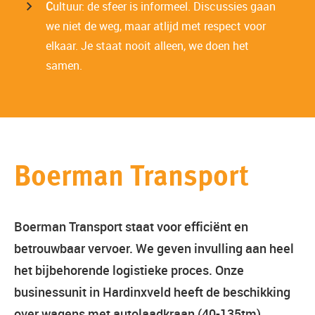
C
ultuur: de sfeer is informeel. Discussies gaan
we niet de weg, maar atlijd met respect voor
elkaar. Je staat nooit alleen, we doen het
samen.
Boerman Transport
Boerman Transport staat voor efficiënt en
betrouwbaar vervoer. We geven invulling aan heel
het bijbehorende logistieke proces. Onze
businessunit in Hardinxveld heeft de beschikking
over wagens met autolaadkraan (40-135tm),