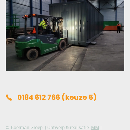
(keuze 5)
0184 612 766
© Boerman Groep | Ontwerp & realisatie:
MM
|