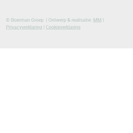
© Boerman Groep | Ontwerp & realisatie:
MM
|
Privacyverklaring
|
Cookieverklaring