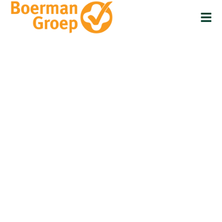
Van zzp
naar
loondie
Maak de overstap naar de Boerma