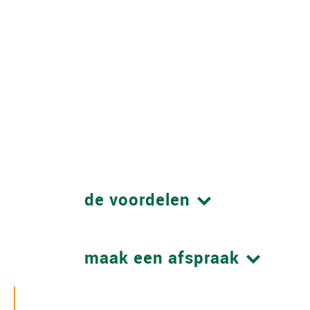
Ben jij zelfstandige in de transport en logistiek? M
naar de Boerman Groep. Wij zijn op zoek naar chauf
industrieel verhuizers die de overstap naar loondie
Kom ons team versterken en ervaar de voordelen en
werken in loondienst.
de voordelen
maak een afspraak