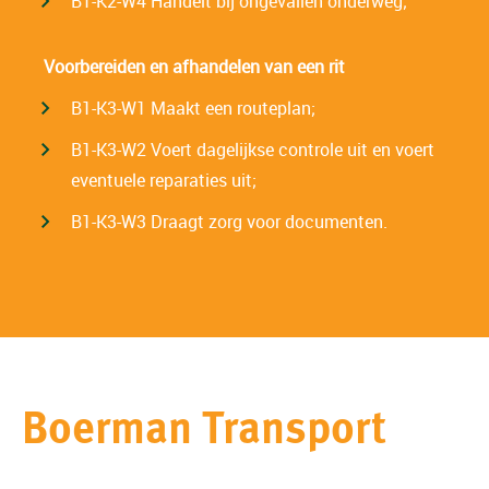
B1-K2-W4 Handelt bij ongevallen onderweg;
Voorbereiden en afhandelen van een rit
B1-K3-W1 Maakt een routeplan;
B1-K3-W2 Voert dagelijkse controle uit en voert
eventuele reparaties uit;
B1-K3-W3 Draagt zorg voor documenten.
Boerman Transport